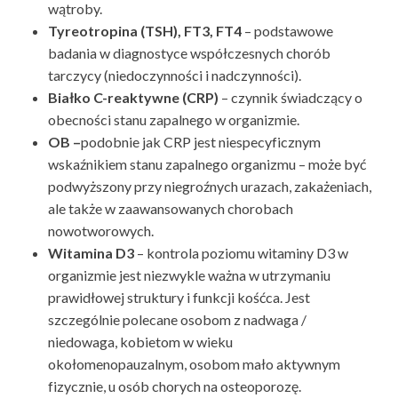
wątroby.
Tyreotropina (TSH), FT3, FT4
– podstawowe
badania w diagnostyce współczesnych chorób
tarczycy (niedoczynności i nadczynności).
Białko C-reaktywne (CRP)
– czynnik świadczący o
obecności stanu zapalnego w organizmie.
OB –
podobnie jak CRP jest niespecyficznym
wskaźnikiem stanu zapalnego organizmu – może być
podwyższony przy niegroźnych urazach, zakażeniach,
ale także w zaawansowanych chorobach
nowotworowych.
Witamina D3
– kontrola poziomu witaminy D3 w
organizmie jest niezwykle ważna w utrzymaniu
prawidłowej struktury i funkcji kośćca. Jest
szczególnie polecane osobom z nadwaga /
niedowaga, kobietom w wieku
okołomenopauzalnym, osobom mało aktywnym
fizycznie, u osób chorych na osteoporozę.