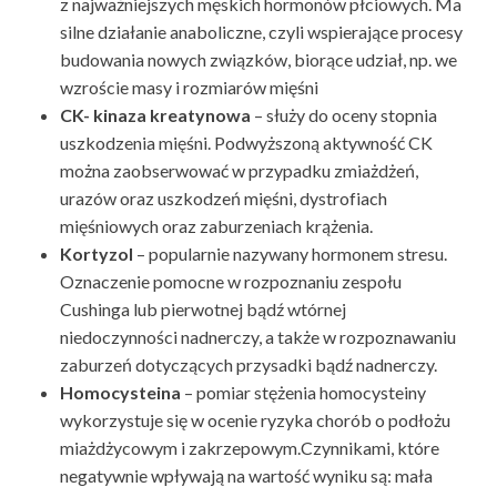
z najważniejszych męskich hormonów płciowych. Ma
silne działanie anaboliczne, czyli wspierające procesy
budowania nowych związków, biorące udział, np. we
wzroście masy i rozmiarów mięśni
CK-
kinaza kreatynowa
– służy do oceny stopnia
uszkodzenia mięśni. Podwyższoną aktywność CK
można zaobserwować w przypadku zmiażdżeń,
urazów oraz uszkodzeń mięśni, dystrofiach
mięśniowych oraz zaburzeniach krążenia.
Kortyzol
– popularnie nazywany hormonem stresu.
Oznaczenie pomocne w rozpoznaniu zespołu
Cushinga lub pierwotnej bądź wtórnej
niedoczynności nadnerczy, a także w rozpoznawaniu
zaburzeń dotyczących przysadki bądź nadnerczy.
Homocysteina
– pomiar stężenia homocysteiny
wykorzystuje się w ocenie ryzyka chorób o podłożu
miażdżycowym i zakrzepowym.Czynnikami, które
negatywnie wpływają na wartość wyniku są: mała