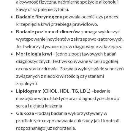
aktywność fizyczna, nadmierne spożycie alkoholu i
kawy oraz palenie tytoniu.
Badanie fibrynogenu
pozwala ocenić, czy proces
krzepnięcia krwi przebiega prawidłowo.
Badanie poziomu d-dimerów
pomaga wykluczyć
występowanie incydentów zakrzepowo-zatorowych.
Jest wkorzystywane m.in. w diagnostyce zakrzepicy.
Morfologia krwi
– jedno z podstawowych badań
diagnostycznych. Jest wykonywane w celu ogólnej
oceny stanu zdrowia. Pozwala wykryć wiele schorzeń
związanych z niedokrwistością czy stanami
zapalnymi.
Lipidogram (CHOL, HDL, TG, LDL)
–badanie
niezbędne w profilaktyce oraz diagnostyce chorób
serca i układu krążenia
Glukoza
-rodzaj badania wykorzystywany w
profilaktyce rozpoznawania cukrzycy jak i kontroli
rozpoznanego już schorzenia.