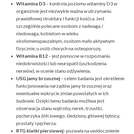
Witamina D3
– kontrola poziomu witaminy D3 w
organizmie jest niezwykle ważna w utrzymaniu
prawidłowej struktury i funkcji kośćca. Jest
szczególnie polecane osobom z nadwaga /
niedowaga, kobietom w wieku
okołomenopauzalnym, osobom mało aktywnym
fizycznie, u osób chorych na osteoporozę.
Witamina B12
– jest pomocne w rozpoznaniu
niedokrwistości lub neuropatii (uszkodzenia
nerwów), w ocenie stanu odżywienia.
USG jamy brzusznej
– celem badania jest określenie
funkcjonowania narządów jamy brzusznej oraz
ewentualne wykrycie zmian powstałych w ich
budowie. Dzięki temu badaniu możliwa jest
obserwacja stanu wątroby, nerek, trzustki,
pęcherzyka żółciowego, śledziony, głównej tętnicy,
prostaty i pęcherza.
RTG klatki piersiowej-
pozwala na uwidocznienie